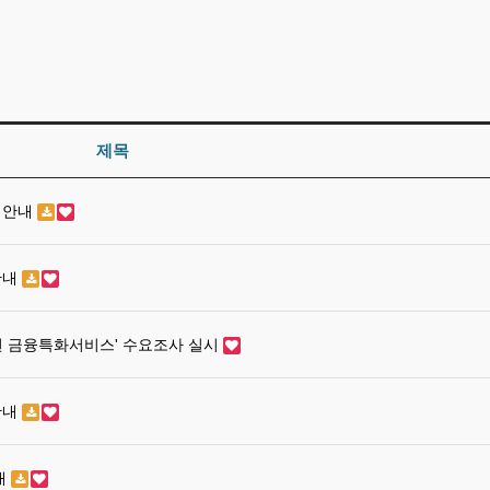
제목
집 안내
안내
년 금융특화서비스' 수요조사 실시
안내
내