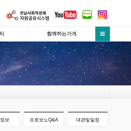
티
함께하는가게
정보
프로보노Q&A
대관및일정