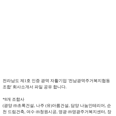
전라남도 제1호 인증 광역 자활기업 '전남광역주거복지협동
조합' 회사소개서 파일 공유 합니다.
*8개 조합사
(
광양
㈜
초록건설
,
나주
(
유
)
아름건설
,
담양 나눔인테리어
,
순
천 드림건축
,
여수
㈜
청원시공
,
영광
㈜
영광주거복지센터
,
장