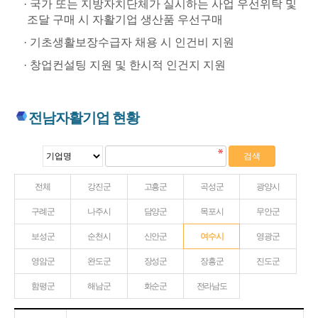
· 국가 또는 지방자치단체가 실시하는 사업 우선위탁 및
조달 구매 시 자활기업 생산품 우선구매
· 기초생활보장수급자 채용 시 인건비 지원
· 창업컨설팅 지원 및 한시적 인건지 지원
전남자활기업 현황
전체
강진군
고흥군
곡성군
광양시
구례군
나주시
담양군
목포시
무안군
보성군
순천시
신안군
여수시
영광군
영암군
완도군
장성군
장흥군
진도군
함평군
해남군
화순군
전라남도