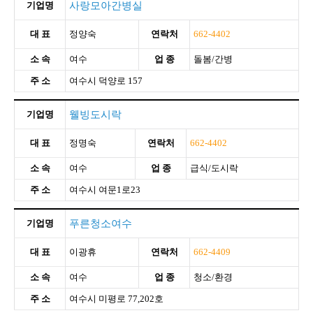
기업명
사랑모아간병실
대 표
정양숙
연락처
662-4402
소 속
여수
업 종
돌봄/간병
주 소
여수시 덕양로 157
기업명
웰빙도시락
대 표
정명숙
연락처
662-4402
소 속
여수
업 종
급식/도시락
주 소
여수시 여문1로23
기업명
푸른청소여수
대 표
이광휴
연락처
662-4409
소 속
여수
업 종
청소/환경
주 소
여수시 미평로 77,202호