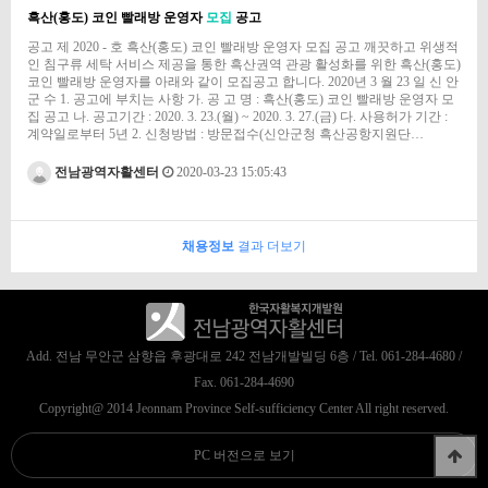
흑산(홍도) 코인 빨래방 운영자
모집
공고
공고 제 2020 - 호 흑산(홍도) 코인 빨래방 운영자 모집 공고 깨끗하고 위생적
인 침구류 세탁 서비스 제공을 통한 흑산권역 관광 활성화를 위한 흑산(홍도)
코인 빨래방 운영자를 아래와 같이 모집공고 합니다. 2020년 3 월 23 일 신 안
군 수 1. 공고에 부치는 사항 가. 공 고 명 : 흑산(홍도) 코인 빨래방 운영자 모
집 공고 나. 공고기간 : 2020. 3. 23.(월) ~ 2020. 3. 27.(금) 다. 사용허가 기간 :
계약일로부터 5년 2. 신청방법 : 방문접수(신안군청 흑산공항지원단…
전남광역자활센터
2020-03-23 15:05:43
채용정보
결과 더보기
Add. 전남 무안군 삼향읍 후광대로 242 전남개발빌딩 6층 / Tel. 061-284-4680 /
Fax. 061-284-4690
Copyright@ 2014 Jeonnam Province Self-sufficiency Center All right reserved.
PC 버전으로 보기