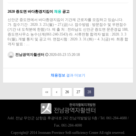
2020 증도면 바다환경지킴이
채용
공고
신안군 증도면에서 바다환경지킴이 기간제 근로자를 모집하고 있습니다.
가. 접수기간 : 2020. 3. 23.(월) ~ 27.(금) 나. 접수방법 : 방문접수 및 우편접수
(기간 내 도착분에 한함) 다. 제 출 처 : 전라남도 신안군 증도면 문준경길 188,
증도면사무소 농수산계(061-240-3543) 라. 서류전형 합격자 발표 : 2020. 3. 3
0.(월), 개별 통지 및 공고 마. 면접시험 : 2020. 3. 31.(화) ~ 4. 3.(금) 바. 최종 합
격자 발표 : …
전남광역자활센터
2020-03-23 15:20:18
채용정보
결과 더보기
26
27
28
Add. 전남 무안군 삼향읍 후광대로 242 전남개발빌딩 6층 / Tel. 061-284-4680 /
Fax. 061-284-4690
Copyright@ 2014 Jeonnam Province Self-sufficiency Center All right reserved.