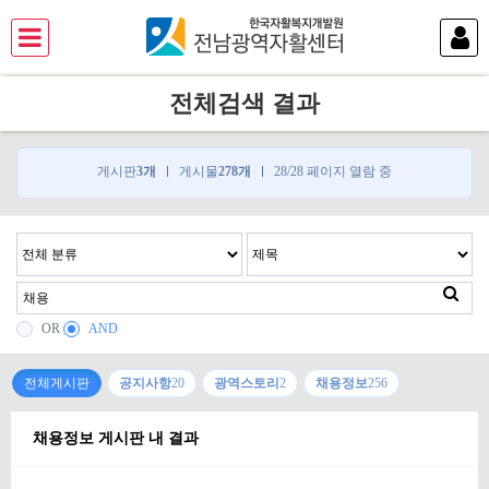
전체검색 결과
게시판
3개
게시물
278개
28/28 페이지 열람 중
OR
AND
전체게시판
공지사항
20
광역스토리
2
채용정보
256
채용정보 게시판 내 결과